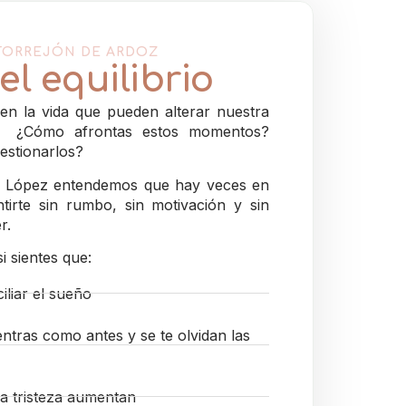
TORREJÓN DE ARDOZ
el equilibrio
 en la vida que pueden alterar nuestra
r. ¿Cómo afrontas estos momentos?
estionarlos?
ia López entendemos que hay veces en
tirte sin rumbo, sin motivación y sin
r.
 sientes que:
iliar el sueño
ntras como antes y se te olvidan las
la tristeza aumentan