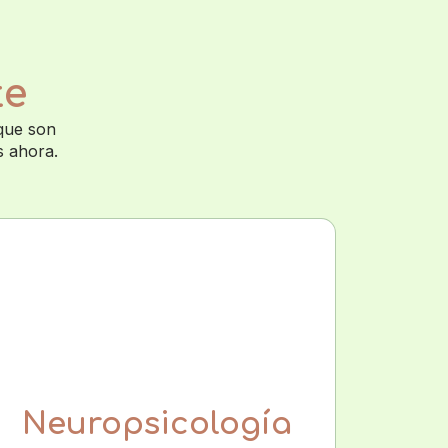
te
 que son
s ahora.
Neuropsicología