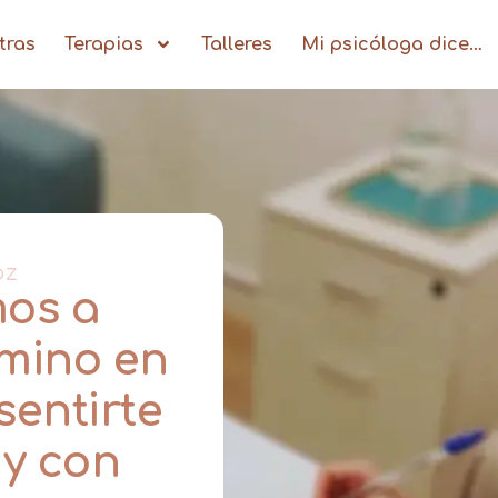
tras
Terapias
Talleres
Mi psicóloga dice…
OZ
os a
amino en
sentirte
 y con