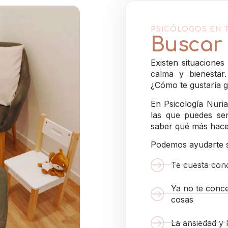
PSICÓLOGOS EN 
Buscar 
Existen situaciones
calma y bienesta
¿Cómo te gustaría g
En Psicología Nur
las que puedes sen
saber qué más hace
Podemos ayudarte si
Te cuesta conc
Ya no te conce
cosas
La ansiedad y 