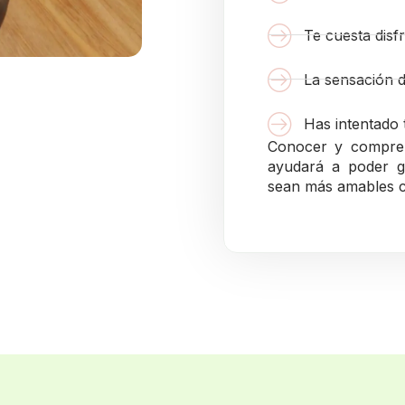
Te cuesta disfr
La sensación 
Has intentado 
Conocer y compren
ayudará a poder g
sean más amables c