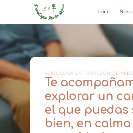
Inicio
Noso
PSICÓLOGA EN TORREJÓN DE ARD
Te acompañam
explorar un c
el que puedas 
bien, en calma